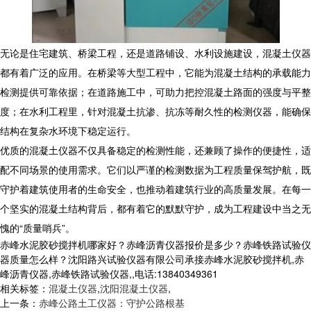
无论是住宅建筑、桥梁工程，还是道路铺设、水利设施建设，混凝土仪器
都有着广泛的应用。在桥梁等大型工程中，它能为混凝土结构的承载能力
检测提供可靠依据；在道路施工中，可助力把控混凝土路面的强度与平整
度；在水利工程里，针对混凝土抗渗、抗冻等耐久性的检测仪器，能确保
结构在复杂水环境下稳定运行。
优质的混凝土仪器不仅具备稳定的检测性能，还兼顾了操作的便捷性，适
配不同场景的使用需求。它们以严谨的检测数据为工程质量保驾护航，既
守护着建筑使用者的生命安全，也推动着建筑行业的高质量发展。在每一
个坚实的混凝土结构背后，都有着它的默默守护，成为工程建设中当之无
愧的“质量哨兵”。
赤峰水泥胶砂搅拌机哪家好？赤峰沥青仪器报价是多少？赤峰铁路试验仪
器质量怎么样？沈阳路兴试验仪器有限公司承接赤峰水泥胶砂搅拌机,赤
峰沥青仪器,赤峰铁路试验仪器,,电话:13840349361
相关标签：
混凝土仪器
,
沈阳混凝土仪器
,
上一条：
赤峰公路土工仪器：守护公路根基