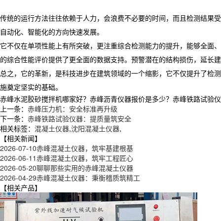
传统的运行方法往往依赖于人力，会浪费不必要的时间，而且检测结果受
自动化、智能化的方向快速发展。
它不仅在单项性能上有所突破，更注重综合检测能力的提升，能够全面、
的综合性能评价提供了更全面的数据支持。预警潜在的结构损伤，延长建
总之，它的革新，是科技进步在建筑领域的一个缩影，它不仅提升了检测
施奠定坚实的基础。
赤峰水泥胶砂搅拌机哪家好？赤峰沥青仪器报价是多少？赤峰铁路试验仪器质量
上一条：
赤峰压力机：安全标准再升级
下一条：
赤峰铁路试验仪器：提质量筑安全
相关标签：
混凝土仪器
,
沈阳混凝土仪器
,
【相关新闻】
2026-07-10
赤峰混凝土仪器，筑牢基建根基
2026-06-11
赤峰混凝土仪器，筑牢工程匠心
2026-05-20
聊聊那些实用的赤峰混凝土仪器
2026-04-29
赤峰混凝土仪器：秉衡稽质筑精工
【相关产品】