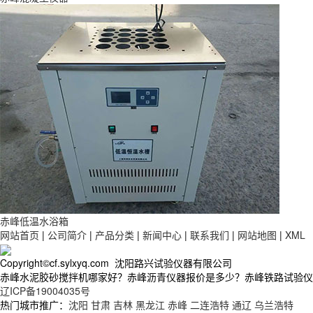
赤峰低温水浴箱
网站首页
|
公司简介
|
产品分类
|
新闻中心
|
联系我们
|
网站地图
|
XML
Copyright©cf.sylxyq.com 沈阳路兴试验仪器有限公司
赤峰水泥胶砂搅拌机哪家好？赤峰沥青仪器报价是多少？赤峰铁路试验仪器质
辽ICP备19004035号
热门城市推广：
沈阳
甘肃
吉林
黑龙江
赤峰
二连浩特
通辽
乌兰浩特