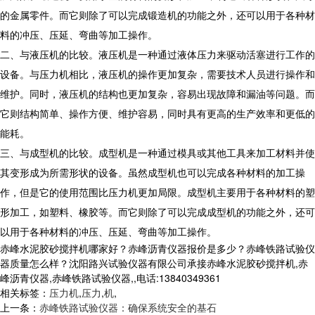
的金属零件。而它则除了可以完成锻造机的功能之外，还可以用于各种材
料的冲压、压延、弯曲等加工操作。
二、与液压机的比较。液压机是一种通过液体压力来驱动活塞进行工作的
设备。与压力机相比，液压机的操作更加复杂，需要技术人员进行操作和
维护。同时，液压机的结构也更加复杂，容易出现故障和漏油等问题。而
它则结构简单、操作方便、维护容易，同时具有更高的生产效率和更低的
能耗。
三、与成型机的比较。成型机是一种通过模具或其他工具来加工材料并使
其变形成为所需形状的设备。虽然成型机也可以完成各种材料的加工操
作，但是它的使用范围比压力机更加局限。成型机主要用于各种材料的塑
形加工，如塑料、橡胶等。而它则除了可以完成成型机的功能之外，还可
以用于各种材料的冲压、压延、弯曲等加工操作。
赤峰水泥胶砂搅拌机哪家好？赤峰沥青仪器报价是多少？赤峰铁路试验仪
器质量怎么样？沈阳路兴试验仪器有限公司承接赤峰水泥胶砂搅拌机,赤
峰沥青仪器,赤峰铁路试验仪器,,电话:13840349361
相关标签：
压力机
,
压力
,
机
,
上一条：
赤峰铁路试验仪器：确保系统安全的基石