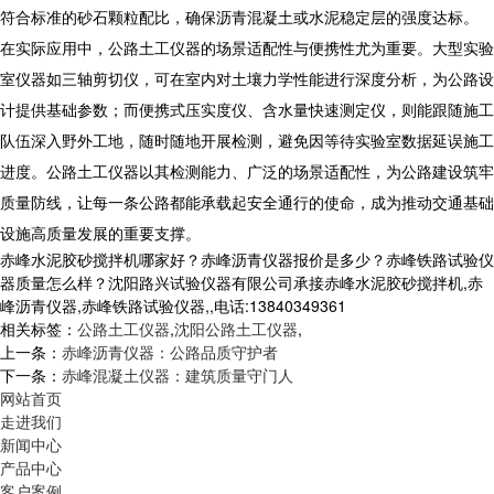
符合标准的砂石颗粒配比，确保沥青混凝土或水泥稳定层的强度达标。
在实际应用中，公路土工仪器的场景适配性与便携性尤为重要。大型实验
室仪器如三轴剪切仪，可在室内对土壤力学性能进行深度分析，为公路设
计提供基础参数；而便携式压实度仪、含水量快速测定仪，则能跟随施工
队伍深入野外工地，随时随地开展检测，避免因等待实验室数据延误施工
进度。公路土工仪器以其检测能力、广泛的场景适配性，为公路建设筑牢
质量防线，让每一条公路都能承载起安全通行的使命，成为推动交通基础
设施高质量发展的重要支撑。
赤峰水泥胶砂搅拌机哪家好？赤峰沥青仪器报价是多少？赤峰铁路试验仪
器质量怎么样？沈阳路兴试验仪器有限公司承接赤峰水泥胶砂搅拌机,赤
峰沥青仪器,赤峰铁路试验仪器,,电话:13840349361
相关标签：
公路土工仪器
,
沈阳公路土工仪器
,
上一条：
赤峰沥青仪器：公路品质守护者
下一条：
赤峰混凝土仪器：建筑质量守门人
网站首页
走进我们
新闻中心
产品中心
客户案例