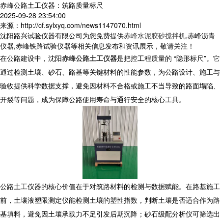
赤峰公路土工仪器：筑路质量标尺
2025-09-28 23:54:00
来源：http://cf.sylxyq.com/news1147070.html
沈阳路兴试验仪器有限公司为您免费提供
赤峰水泥胶砂搅拌机
,赤峰沥青
仪器,赤峰铁路试验仪器等相关信息发布和资讯展示，敬请关注！
在公路建设中，沈阳
赤峰公路土工仪器
是把控工程质量的 “隐形标尺”。它
通过检测土壤、砂石、路基等关键材料的性能参数，为公路设计、施工与
验收提供科学数据支撑，避免因材料不合格或施工不当导致的路面塌陷、
开裂等问题，成为保障公路使用寿命与通行安全的核心工具。
公路土工仪器的核心价值在于对筑路材料的检测与数据赋能。在路基施工
前，土壤液塑限测定仪能检测土壤的塑性指数，判断土壤是否适合作为路
基填料，避免因土壤承载力不足引发后期沉降；砂石级配分析仪可筛选出