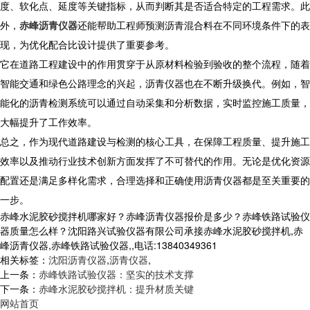
度、软化点、延度等关键指标，从而判断其是否适合特定的工程需求。此
外，
赤峰沥青仪器
还能帮助工程师预测沥青混合料在不同环境条件下的表
现，为优化配合比设计提供了重要参考。
它在道路工程建设中的作用贯穿于从原材料检验到验收的整个流程，随着
智能交通和绿色公路理念的兴起，沥青仪器也在不断升级换代。例如，智
能化的沥青检测系统可以通过自动采集和分析数据，实时监控施工质量，
大幅提升了工作效率。
总之，作为现代道路建设与检测的核心工具，在保障工程质量、提升施工
效率以及推动行业技术创新方面发挥了不可替代的作用。无论是优化资源
配置还是满足多样化需求，合理选择和正确使用沥青仪器都是至关重要的
一步。
赤峰水泥胶砂搅拌机哪家好？赤峰沥青仪器报价是多少？赤峰铁路试验仪
器质量怎么样？沈阳路兴试验仪器有限公司承接赤峰水泥胶砂搅拌机,赤
峰沥青仪器,赤峰铁路试验仪器,,电话:13840349361
相关标签：
沈阳沥青仪器
,
沥青仪器
,
上一条：
赤峰铁路试验仪器：坚实的技术支撑
下一条：
赤峰水泥胶砂搅拌机：提升材质关键
网站首页